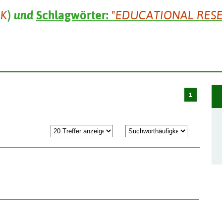
IK
)
und
Schlagwörter:
"EDUCATIONAL RES
1