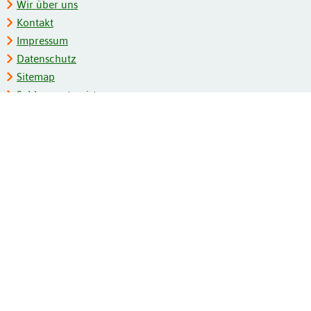
Wir über uns
Kontakt
Impressum
Datenschutz
Sitemap
Schlagwortregister
Personenregister
Zeitschriftenliste
Kooperationspartner
Barrierefreiheit
BITV-Feedback
Gebärdensprache
Leichte Sprache
Bildungsportale des IZB