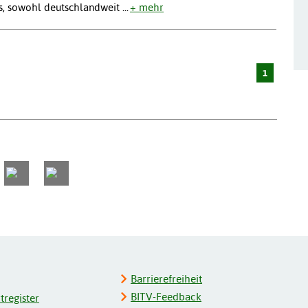
 es, sowohl deutschlandweit
...
+ mehr
1
Barrierefreiheit
BITV-Feedback
register