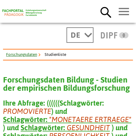
DE
Forschungsdaten
Studienliste
Forschungsdaten Bildung - Studien
der empirischen Bildungsforschung
Ihre Abfrage:
(
(
(
(
(
(
Schlagwörter:
PROMOVIERTE
)
und
Schlagwörter:
"MONETAERE ERTRAEGE"
)
und
Schlagwörter:
GESUNDHEIT
)
und
Schlagwörter:
PERSOENLICHKEIT
)
und