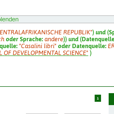
blenden
ZENTRALAFRIKANISCHE REPUBLIK"
)
und
(
S
ch
oder
Sprache:
andere
)
)
und
(
Datenquell
quelle:
"Casalini libri"
oder
Datenquelle:
E
 OF DEVELOPMENTAL SCIENCE"
)
1