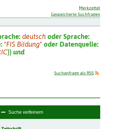
Merkzettel
Gespeicherte Suchfragen
prache:
deutsch
oder
Sprache:
e:
"FIS Bildung"
oder
Datenquelle:
RIC
)
)
und
Suchanfrage als RSS
Suche verfeinern
Zeitschrift