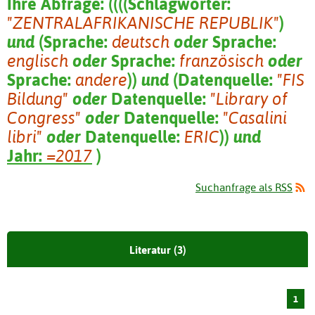
Ihre Abfrage:
(
(
(
(
Schlagwörter:
"ZENTRALAFRIKANISCHE REPUBLIK"
)
und
(
Sprache:
deutsch
oder
Sprache:
englisch
oder
Sprache:
französisch
oder
Sprache:
andere
)
)
und
(
Datenquelle:
"FIS
Bildung"
oder
Datenquelle:
"Library of
Congress"
oder
Datenquelle:
"Casalini
libri"
oder
Datenquelle:
ERIC
)
)
und
Jahr:
=2017
)
Suchanfrage als RSS
Literatur (3)
1