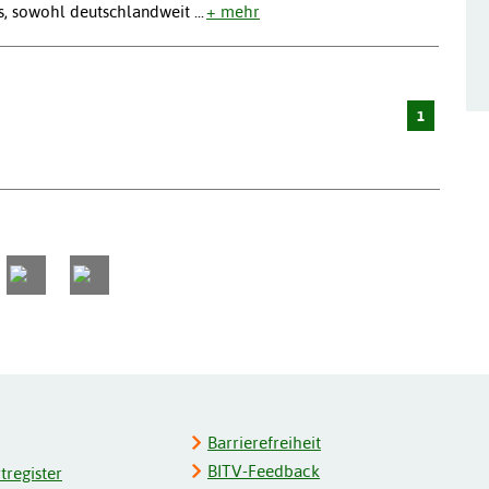
 es, sowohl deutschlandweit
...
+ mehr
1
Barrierefreiheit
BITV-Feedback
register