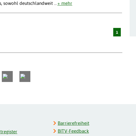
 es, sowohl deutschlandweit
...
+ mehr
1
Barrierefreiheit
BITV-Feedback
register