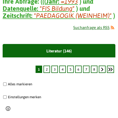
Ihre Abfrage:
(
(
(
Jahr:
=1993
)
und
Datenquelle:
"FIS Bildung"
)
und
Zeitschrift:
"PAEDAGOGIK (WEINHEIM)"
)
Suchanfrage als RSS
Literatur (146)
1
2
3
4
5
6
7
8
Alles markieren
Einstellungen merken