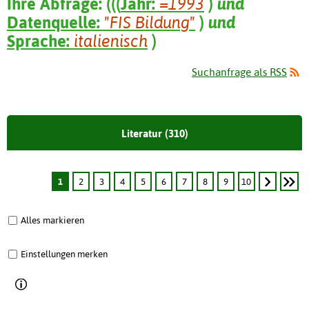
Ihre Abfrage:
(
(
(
Jahr:
=1993
)
und
Datenquelle:
"FIS Bildung"
)
und
Sprache:
italienisch
)
Suchanfrage als RSS
Literatur (310)
1
2
3
4
5
6
7
8
9
10
Alles markieren
Einstellungen merken