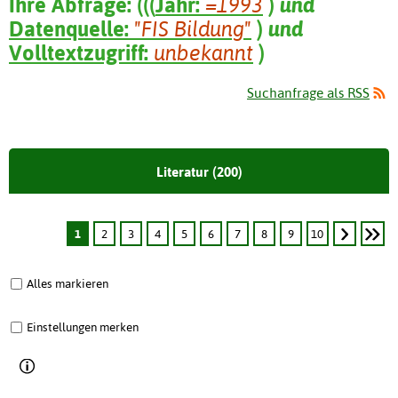
Ihre Abfrage:
(
(
(
Jahr:
=1993
)
und
Datenquelle:
"FIS Bildung"
)
und
Volltextzugriff:
unbekannt
)
Suchanfrage als RSS
Literatur (200)
1
2
3
4
5
6
7
8
9
10
Alles markieren
Einstellungen merken