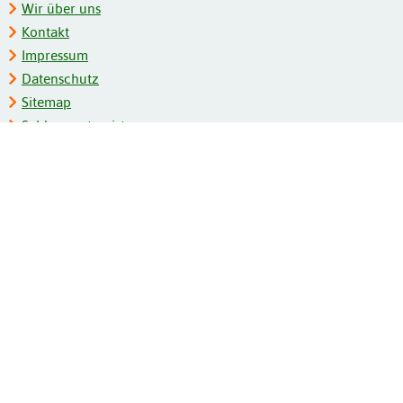
Wir über uns
Kontakt
Impressum
Datenschutz
Sitemap
Schlagwortregister
Personenregister
Zeitschriftenliste
Kooperationspartner
Barrierefreiheit
BITV-Feedback
Gebärdensprache
Leichte Sprache
Bildungsportale des IZB