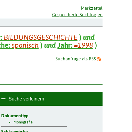
Merkzettel
Gespeicherte Suchfragen
r:
BILDUNGSGESCHICHTE
)
und
che:
spanisch
)
und
Jahr:
=1998
)
Suchanfrage als RSS
Suche verfeinern
Dokumenttyp
Monografie
Schlagwörter