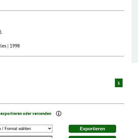
8.
les | 1998
1
 exportieren oder versenden
Exportieren