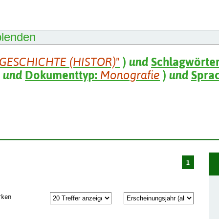
blenden
"GESCHICHTE (HISTOR)"
)
und
Schlagwörte
und
Dokumenttyp:
Monografie
)
und
Spra
1
rken