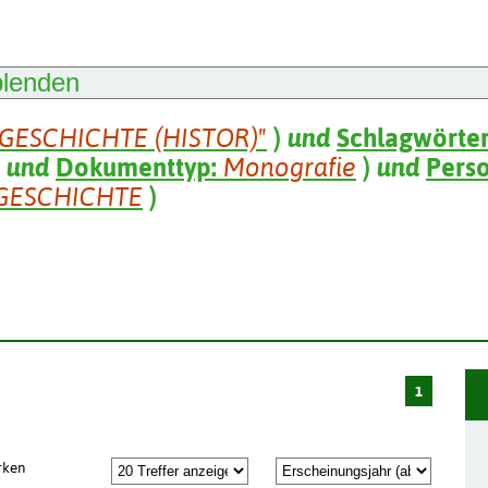
blenden
"GESCHICHTE (HISTOR)"
)
und
Schlagwörte
und
Dokumenttyp:
Monografie
)
und
Pers
GESCHICHTE
)
1
rken