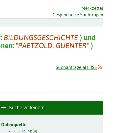
Merkzettel
Gespeicherte Suchfragen
r:
BILDUNGSGESCHICHTE
)
und
onen:
"PAETZOLD, GUENTER"
)
Suchanfrage als RSS
Suche verfeinern
Datenquelle
FIS Bildung (4)