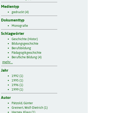
Medientyp
gedruckt (4)
Dokumenttyp
Monografie
Schlagwörter
Geschichte (Histor)
Bildungsgeschichte
Berufsbildung
Pädagogikgeschichte
Berufliche Bildung (4)
mehr...
Jahr
1992 (1)
1995 (1)
1996 (1)
1999 (1)
Autor
Pätzold, Günter
Greinert, Wolf-Dietrich (1)
Harney, Klaus (1)