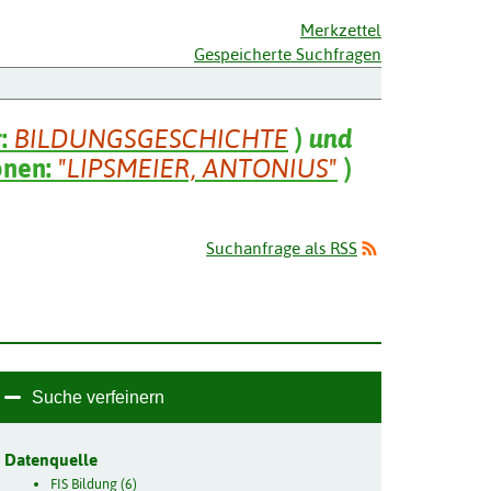
Merkzettel
Gespeicherte Suchfragen
r:
BILDUNGSGESCHICHTE
)
und
onen:
"LIPSMEIER, ANTONIUS"
)
Suchanfrage als RSS
Suche verfeinern
Datenquelle
FIS Bildung (6)