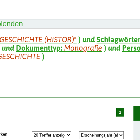
blenden
"GESCHICHTE (HISTOR)"
)
und
Schlagwörte
und
Dokumenttyp:
Monografie
)
und
Pers
GESCHICHTE
)
1
rken