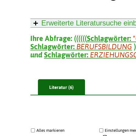
Erweiterte Literatursuche
ein
Ihre Abfrage:
(
(
(
(
(
(
Schlagwörter:
Schlagwörter:
BERUFSBILDUNG
)
und
Schlagwörter:
ERZIEHUNGS
Literatur (6)
Alles markieren
Einstellungen me