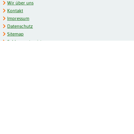
Wir über uns
Kontakt
Impressum
Datenschutz
Sitemap
Schlagwortregister
Personenregister
Zeitschriftenliste
Kooperationspartner
Barrierefreiheit
BITV-Feedback
Gebärdensprache
Leichte Sprache
Bildungsportale des IZB