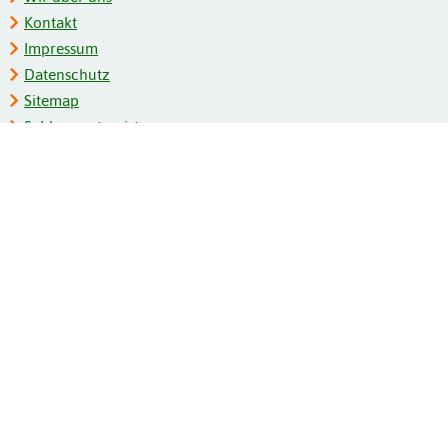
Kontakt
Impressum
Datenschutz
Sitemap
Schlagwortregister
Personenregister
Zeitschriftenliste
Kooperationspartner
Barrierefreiheit
BITV-Feedback
Gebärdensprache
Leichte Sprache
Bildungsportale des IZB