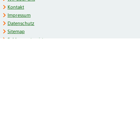
Kontakt
Impressum
Datenschutz
Sitemap
Schlagwortregister
Personenregister
Zeitschriftenliste
Kooperationspartner
Barrierefreiheit
BITV-Feedback
Gebärdensprache
Leichte Sprache
Bildungsportale des IZB