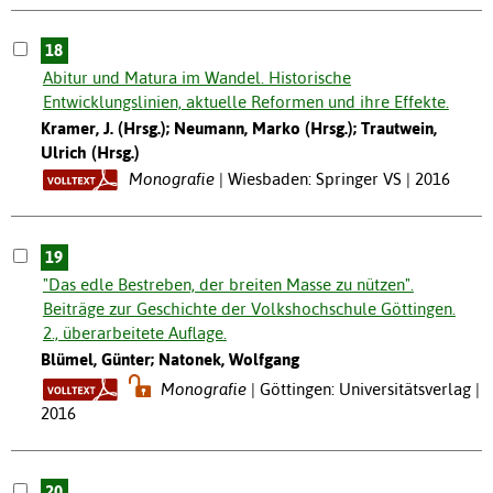
18
Abitur und Matura im Wandel. Historische
Entwicklungslinien, aktuelle Reformen und ihre Effekte.
Kramer, J. (Hrsg.); Neumann, Marko (Hrsg.); Trautwein,
Ulrich (Hrsg.)
Monografie
Wiesbaden: Springer VS | 2016
19
"Das edle Bestreben, der breiten Masse zu nützen".
Beiträge zur Geschichte der Volkshochschule Göttingen.
2., überarbeitete Auflage.
Blümel, Günter; Natonek, Wolfgang
Monografie
Göttingen: Universitätsverlag |
2016
20