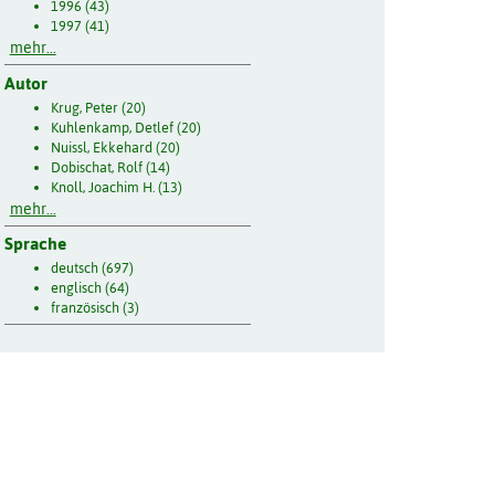
1996 (43)
1997 (41)
mehr...
Autor
Krug, Peter (20)
Kuhlenkamp, Detlef (20)
Nuissl, Ekkehard (20)
Dobischat, Rolf (14)
Knoll, Joachim H. (13)
mehr...
Sprache
deutsch (697)
englisch (64)
französisch (3)