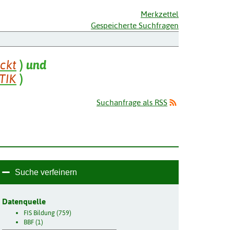
Merkzettel
Gespeicherte Suchfragen
ckt
)
und
TIK
)
Suchanfrage als RSS
Suche verfeinern
Datenquelle
FIS Bildung (759)
BBF (1)