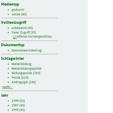
Medientyp
gedruckt
online (80)
Volltextzugriff
unbekannt (45)
freier Zugriff (35)
Dokumenttyp
Sammelwerksbeitrag
Schlagwörter
Weiterbildung
Weiterbildungspolitik
Bildungspolitik (760)
Politik (620)
Andragogik (246)
mehr...
Jahr
1999 (55)
1987 (45)
1995 (45)