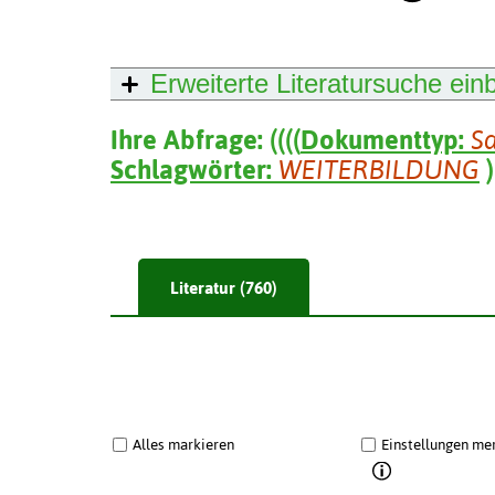
Erweiterte Literatursuche
ein
Ihre Abfrage:
(
(
(
(
Dokumenttyp:
S
Schlagwörter:
WEITERBILDUNG
)
Literatur (760)
Alles markieren
Einstellungen me