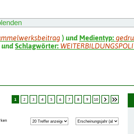
blenden
ammelwerksbeitrag
)
und
Medientyp:
gedru
und
Schlagwörter:
WEITERBILDUNGSPOLI
1
2
3
4
5
6
7
8
9
10
rken