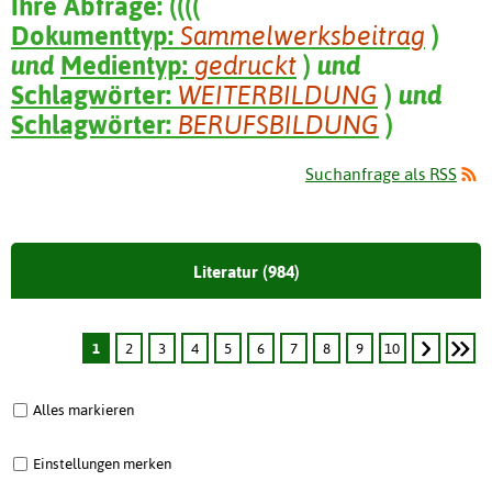
Ihre Abfrage:
(
(
(
(
Dokumenttyp:
Sammelwerksbeitrag
)
und
Medientyp:
gedruckt
)
und
Schlagwörter:
WEITERBILDUNG
)
und
Schlagwörter:
BERUFSBILDUNG
)
Suchanfrage als RSS
Literatur (984)
1
2
3
4
5
6
7
8
9
10
Alles markieren
Einstellungen merken