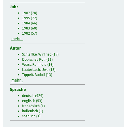
Jahr
1987 (78)
1995 (72)
1984 (66)
1983 (60)
1982 (57)
mehr...
Autor
Schlaffke, Winfried (19)
Dobischat, Rolf (16)
Weiss, Reinhold (16)
Lauterbach, Uwe (13)
Tippelt, Rudolf (13)
mehr...
Sprache
deutsch (929)
englisch (53)
französisch (1)
italienisch (1)
spanisch (1)