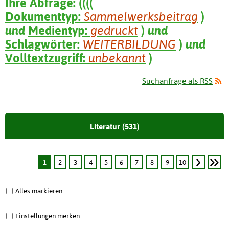
Ihre Abfrage:
(
(
(
(
Dokumenttyp:
Sammelwerksbeitrag
)
und
Medientyp:
gedruckt
)
und
Schlagwörter:
WEITERBILDUNG
)
und
Volltextzugriff:
unbekannt
)
Suchanfrage als RSS
Literatur (531)
1
2
3
4
5
6
7
8
9
10
Alles markieren
Einstellungen merken