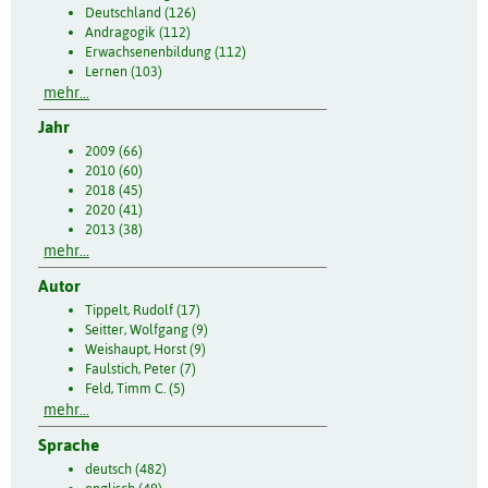
Deutschland (126)
Andragogik (112)
Erwachsenenbildung (112)
Lernen (103)
mehr...
Jahr
2009 (66)
2010 (60)
2018 (45)
2020 (41)
2013 (38)
mehr...
Autor
Tippelt, Rudolf (17)
Seitter, Wolfgang (9)
Weishaupt, Horst (9)
Faulstich, Peter (7)
Feld, Timm C. (5)
mehr...
Sprache
deutsch (482)