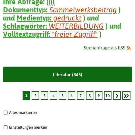
Ihre Abfrage:
(
(
(
(
Dokumenttyp:
Sammelwerksbeitrag
)
und
Medientyp:
gedruckt
)
und
Schlagwörter:
WEITERBILDUNG
)
und
Volltextzugriff:
"freier Zugriff"
)
Suchanfrage als RSS
Literatur (345)
1
2
3
4
5
6
7
8
9
10
Alles markieren
Einstellungen merken