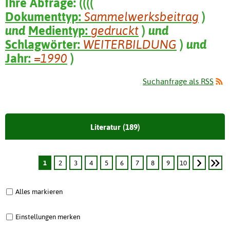
Ihre Abfrage:
(
(
(
(
Dokumenttyp:
Sammelwerksbeitrag
)
und
Medientyp:
gedruckt
)
und
Schlagwörter:
WEITERBILDUNG
)
und
Jahr:
=1990
)
Suchanfrage als RSS
Literatur (189)
1
2
3
4
5
6
7
8
9
10
Alles markieren
Einstellungen merken