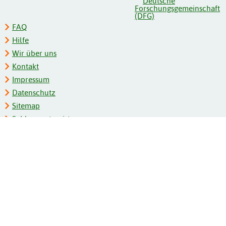
FAQ
Hilfe
Wir über uns
Kontakt
Impressum
Datenschutz
Sitemap
Schlagwortregister
Personenregister
Zeitschriftenliste
Kooperationspartner
Barrierefreiheit
BITV-Feedback
Gebärdensprache
Leichte Sprache
Bildungsportale des IZB