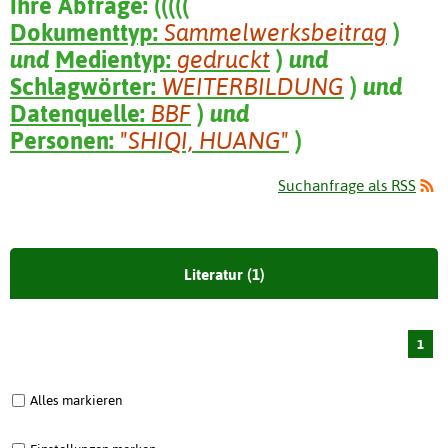
Ihre Abfrage:
(
(
(
(
(
Dokumenttyp:
Sammelwerksbeitrag
)
und
Medientyp:
gedruckt
)
und
Schlagwörter:
WEITERBILDUNG
)
und
Datenquelle:
BBF
)
und
Personen:
"SHIQI, HUANG"
)
Suchanfrage als RSS
Literatur (1)
1
Alles markieren