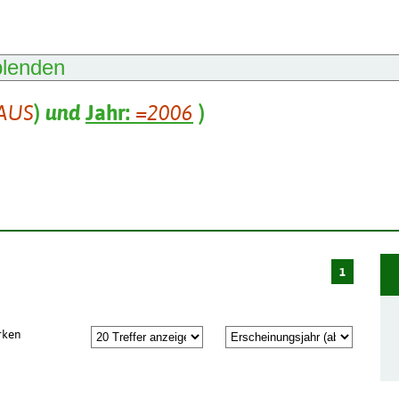
blenden
AUS
)
und
Jahr:
=2006
)
1
rken