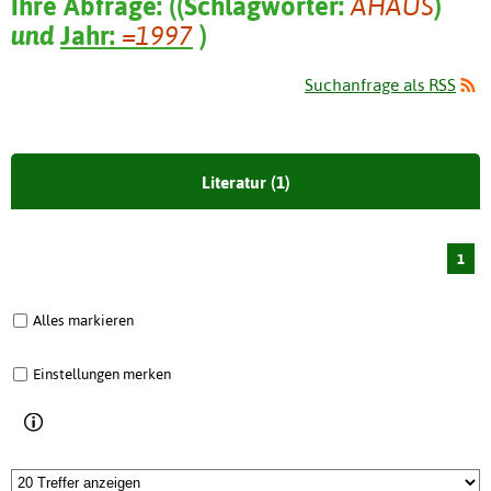
Ihre Abfrage:
(
(
Schlagwörter:
AHAUS
)
und
Jahr:
=1997
)
Suchanfrage als RSS
Literatur (1)
1
Alles markieren
Einstellungen merken