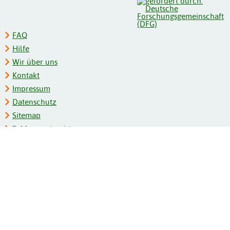
FAQ
Hilfe
Wir über uns
Kontakt
Impressum
Datenschutz
Sitemap
Schlagwortregister
Personenregister
Zeitschriftenliste
Kooperationspartner
Barrierefreiheit
BITV-Feedback
Gebärdensprache
Leichte Sprache