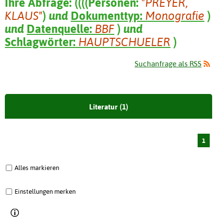
Ihre Abfrage:
(
(
(
(
Personen:
"PREYER,
KLAUS"
)
und
Dokumenttyp:
Monografie
)
und
Datenquelle:
BBF
)
und
Schlagwörter:
HAUPTSCHUELER
)
Suchanfrage als RSS
Literatur (1)
1
Alles markieren
Einstellungen merken