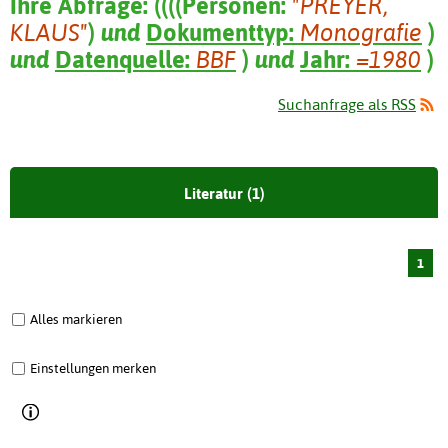
Ihre Abfrage:
(
(
(
(
Personen:
"PREYER,
KLAUS"
)
und
Dokumenttyp:
Monografie
)
und
Datenquelle:
BBF
)
und
Jahr:
=1980
)
Suchanfrage als RSS
Literatur (1)
1
Alles markieren
Einstellungen merken