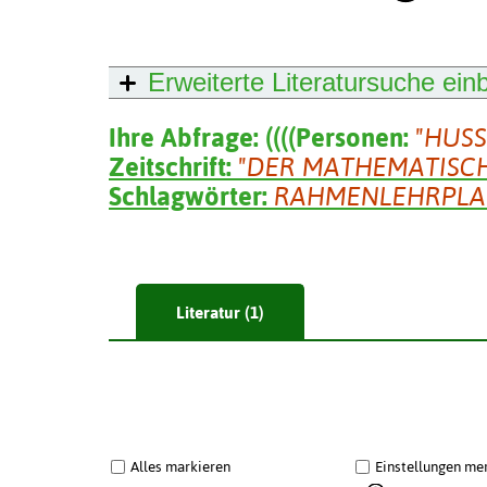
Erweiterte Literatursuche
ein
Ihre Abfrage:
(
(
(
(
Personen:
"HUS
Zeitschrift:
"DER MATHEMATISC
Schlagwörter:
RAHMENLEHRPL
Literatur (1)
Alles markieren
Einstellungen me