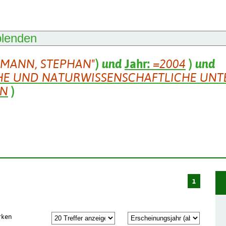
blenden
SMANN, STEPHAN"
)
und
Jahr:
=2004
)
und
HE UND NATURWISSENSCHAFTLICHE UNT
AN
)
1
rken