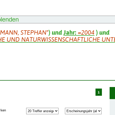
blenden
SMANN, STEPHAN"
)
und
Jahr:
=2004
)
und
HE UND NATURWISSENSCHAFTLICHE UNT
1
rken