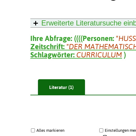
Erweiterte Literatursuche
ein
Ihre Abfrage:
(
(
(
(
Personen:
"HUS
Zeitschrift:
"DER MATHEMATISC
Schlagwörter:
CURRICULUM
)
Literatur (1)
Alles markieren
Einstellungen me