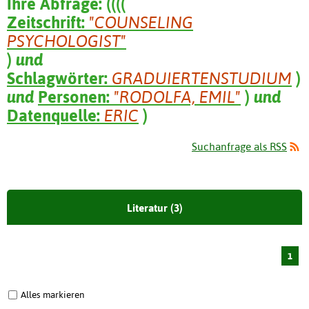
Ihre Abfrage:
(
(
(
(
Zeitschrift:
"COUNSELING
PSYCHOLOGIST"
)
und
Schlagwörter:
GRADUIERTENSTUDIUM
)
und
Personen:
"RODOLFA, EMIL"
)
und
Datenquelle:
ERIC
)
Suchanfrage als RSS
Literatur (3)
1
Alles markieren