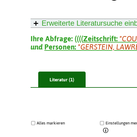
Erweiterte Literatursuche
ein
Ihre Abfrage:
(
(
(
(
Zeitschrift:
"COU
und
Personen:
"GERSTEIN, LAWR
Literatur (1)
Alles markieren
Einstellungen me