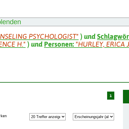
blenden
NSELING PSYCHOLOGIST"
)
und
Schlagwör
ENCE H."
)
und
Personen:
"HURLEY, ERICA J
1
rken