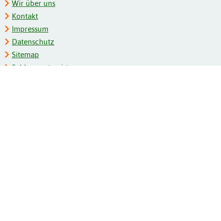
Wir über uns
Kontakt
Impressum
Datenschutz
Sitemap
Schlagwortregister
Personenregister
Zeitschriftenliste
Kooperationspartner
Barrierefreiheit
BITV-Feedback
Gebärdensprache
Leichte Sprache
Bildungsportale des IZB