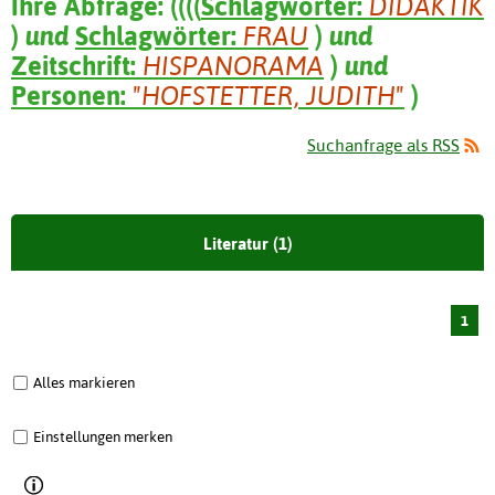
Ihre Abfrage:
(
(
(
(
Schlagwörter:
DIDAKTIK
)
und
Schlagwörter:
FRAU
)
und
Zeitschrift:
HISPANORAMA
)
und
Personen:
"HOFSTETTER, JUDITH"
)
Suchanfrage als RSS
Literatur (1)
1
Alles markieren
Einstellungen merken