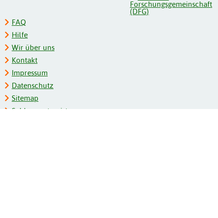
FAQ
Hilfe
Wir über uns
Kontakt
Impressum
Datenschutz
Sitemap
Schlagwortregister
Personenregister
Zeitschriftenliste
Kooperationspartner
Barrierefreiheit
BITV-Feedback
Gebärdensprache
Leichte Sprache
Bildungsportale des IZB