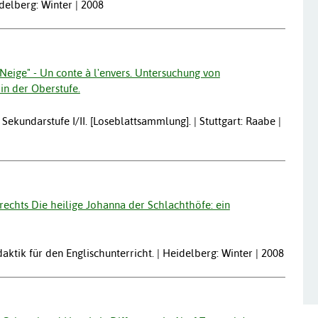
idelberg: Winter | 2008
Neige" - Un conte à l'envers. Untersuchung von
n der Oberstufe.
 Sekundarstufe I/II. [Loseblattsammlung]. | Stuttgart: Raabe |
echts Die heilige Johanna der Schlachthöfe: ein
tik für den Englischunterricht. | Heidelberg: Winter | 2008