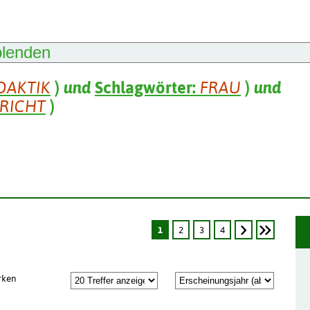
blenden
DAKTIK
)
und
Schlagwörter:
FRAU
)
und
RICHT
)
1
2
3
4
rken