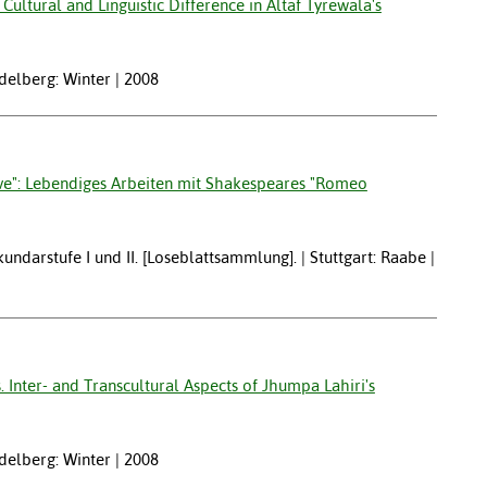
ultural and Linguistic Difference in Altaf Tyrewala's
idelberg: Winter | 2008
ove": Lebendiges Arbeiten mit Shakespeares "Romeo
kundarstufe I und II. [Loseblattsammlung]. | Stuttgart: Raabe |
. Inter- and Transcultural Aspects of Jhumpa Lahiri's
idelberg: Winter | 2008