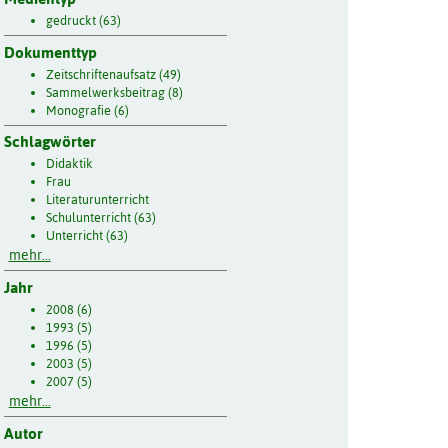
gedruckt (63)
Dokumenttyp
Zeitschriftenaufsatz (49)
Sammelwerksbeitrag (8)
Monografie (6)
Schlagwörter
Didaktik
Frau
Literaturunterricht
Schulunterricht (63)
Unterricht (63)
mehr...
Jahr
2008 (6)
1993 (5)
1996 (5)
2003 (5)
2007 (5)
mehr...
Autor