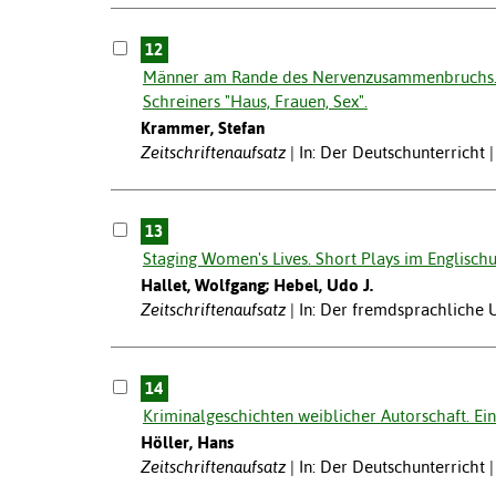
12
Männer am Rande des Nervenzusammenbruchs. Z
Schreiners "Haus, Frauen, Sex".
Krammer, Stefan
Zeitschriftenaufsatz
In: Der Deutschunterricht 
13
Staging Women's Lives. Short Plays im Englischu
Hallet, Wolfgang; Hebel, Udo J.
Zeitschriftenaufsatz
In: Der fremdsprachliche U
14
Kriminalgeschichten weiblicher Autorschaft. Ei
Höller, Hans
Zeitschriftenaufsatz
In: Der Deutschunterricht 