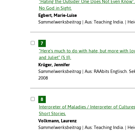
"Hating the Outsider One Does Not Even Know". C
No God in Sight.
Egbert, Marie-Luise
Sammelwerksbeitrag
Aus: Teaching India. | He
7
"Here's much to do with hate, but more with l
and Juliet" (S II).
Krüger, Jennifer
Sammelwerksbeitrag
Aus: RAAbits Englisch. Se
2008
8
Interpreter of Maladies / Interpreter of Cultures
Short Stories.
Volkmann, Laurenz
Sammelwerksbeitrag
Aus: Teaching India. | He