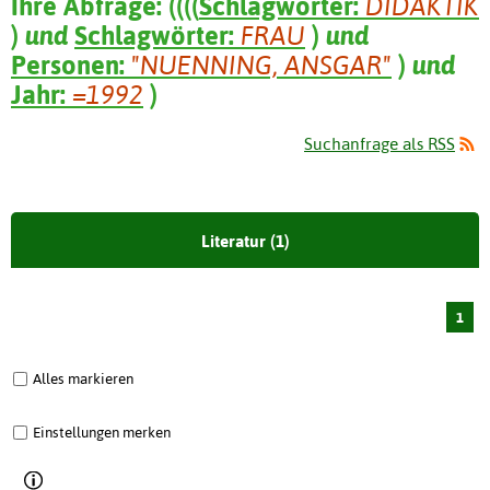
Ihre Abfrage:
(
(
(
(
Schlagwörter:
DIDAKTIK
)
und
Schlagwörter:
FRAU
)
und
Personen:
"NUENNING, ANSGAR"
)
und
Jahr:
=1992
)
Suchanfrage als RSS
Literatur (1)
1
Alles markieren
Einstellungen merken