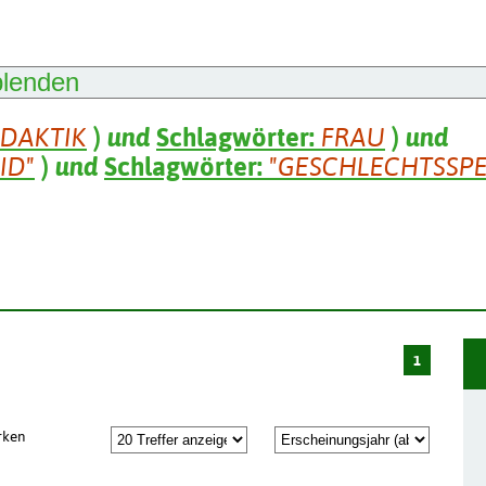
blenden
IDAKTIK
)
und
Schlagwörter:
FRAU
)
und
ID"
)
und
Schlagwörter:
"GESCHLECHTSSPE
1
rken