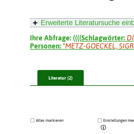
Erweiterte Literatursuche
ein
Ihre Abfrage:
(
(
(
(
Schlagwörter:
D
Personen:
"METZ-GOECKEL, SIGR
Literatur (2)
Alles markieren
Einstellungen me