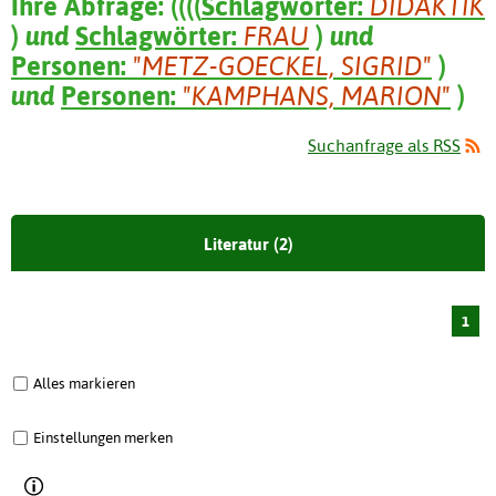
Ihre Abfrage:
(
(
(
(
Schlagwörter:
DIDAKTIK
)
und
Schlagwörter:
FRAU
)
und
Personen:
"METZ-GOECKEL, SIGRID"
)
und
Personen:
"KAMPHANS, MARION"
)
Suchanfrage als RSS
Literatur (2)
1
Alles markieren
Einstellungen merken