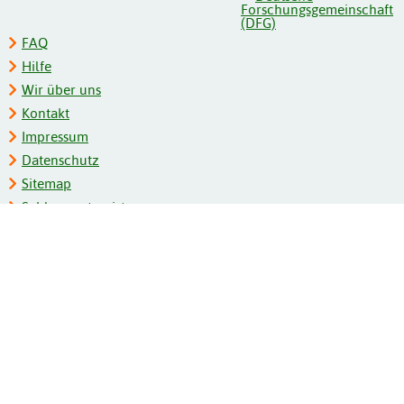
FAQ
Hilfe
Wir über uns
Kontakt
Impressum
Datenschutz
Sitemap
Schlagwortregister
Personenregister
Zeitschriftenliste
Kooperationspartner
Barrierefreiheit
BITV-Feedback
Gebärdensprache
Leichte Sprache
Bildungsportale des IZB