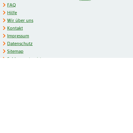
FAQ
Hilfe
Wir über uns
Kontakt
Impressum
Datenschutz
Sitemap
Schlagwortregister
Personenregister
Zeitschriftenliste
Kooperationspartner
Barrierefreiheit
BITV-Feedback
Gebärdensprache
Leichte Sprache
Bildungsportale des IZB