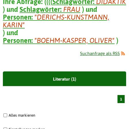
Ihre Abfrage:
(
(
(
(
Schlagwörter:
DIDAKTIK
)
und
Schlagwörter:
FRAU
)
und
Personen:
"DERICHS-KUNSTMANN,
KARIN"
)
und
Personen:
"BOEHM-KASPER, OLIVER"
)
Suchanfrage als RSS
Literatur (1)
1
Alles markieren