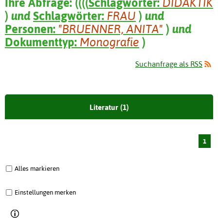
Ihre Abfrage:
(
(
(
(
Schlagwörter:
DIDAKTIK
)
und
Schlagwörter:
FRAU
)
und
Personen:
"BRUENNER, ANITA"
)
und
Dokumenttyp:
Monografie
)
Suchanfrage als RSS
Literatur (1)
1
Alles markieren
Einstellungen merken