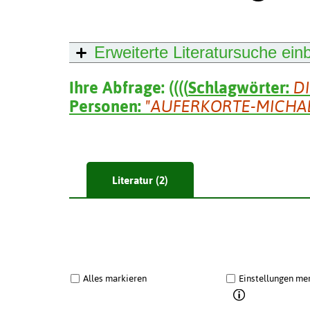
Erweiterte Literatursuche
ein
Ihre Abfrage:
(
(
(
(
Schlagwörter:
D
Personen:
"AUFERKORTE-MICHAE
Literatur (2)
Alles markieren
Einstellungen me