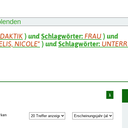
blenden
IDAKTIK
)
und
Schlagwörter:
FRAU
)
und
LIS, NICOLE"
)
und
Schlagwörter:
UNTERR
1
rken