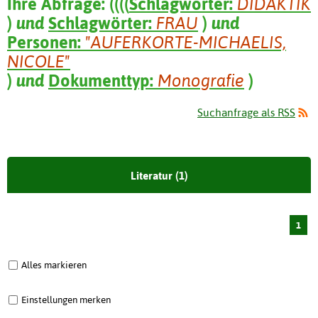
Ihre Abfrage:
(
(
(
(
Schlagwörter:
DIDAKTIK
)
und
Schlagwörter:
FRAU
)
und
Personen:
"AUFERKORTE-MICHAELIS,
NICOLE"
)
und
Dokumenttyp:
Monografie
)
Suchanfrage als RSS
Literatur (1)
1
Alles markieren
Einstellungen merken