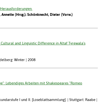
 Herausforderungen.
, Annette (Hrsg.); Schönknecht, Dieter (Vorw.)
ultural and Linguistic Difference in Altaf Tyrewala's
idelberg: Winter | 2008
ove": Lebendiges Arbeiten mit Shakespeares "Romeo
kundarstufe I und II. [Loseblattsammlung]. | Stuttgart: Raabe |