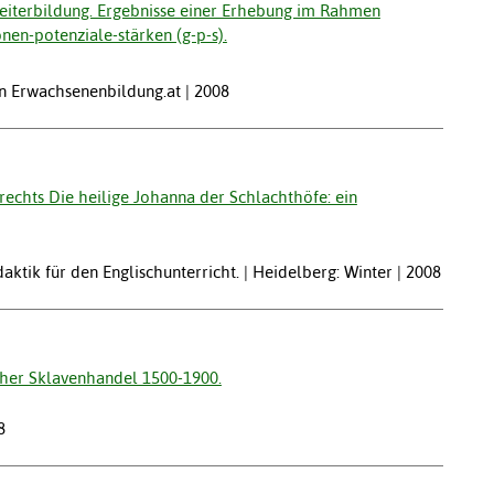
Weiterbildung. Ergebnisse einer Erhebung im Rahmen
en-potenziale-stärken (g-p-s).
in Erwachsenenbildung.at | 2008
echts Die heilige Johanna der Schlachthöfe: ein
tik für den Englischunterricht. | Heidelberg: Winter | 2008
scher Sklavenhandel 1500-1900.
8