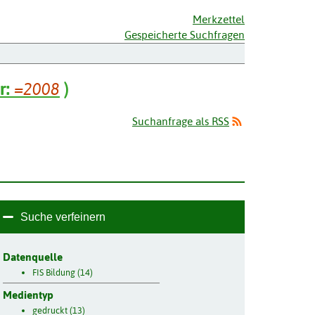
Merkzettel
Gespeicherte Suchfragen
r:
=2008
)
Suchanfrage als RSS
Suche verfeinern
Datenquelle
FIS Bildung (14)
Medientyp
gedruckt (13)