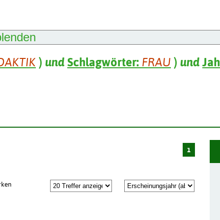
blenden
DAKTIK
)
und
Schlagwörter:
FRAU
)
und
Jah
1
rken