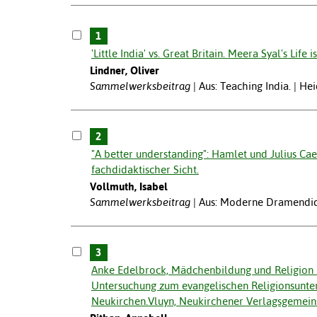
1
'Little India' vs. Great Britain. Meera Syal's Life
Lindner, Oliver
Sammelwerksbeitrag
Aus: Teaching India. | He
2
"A better understanding": Hamlet und Julius Caes
fachdidaktischer Sicht.
Vollmuth, Isabel
Sammelwerksbeitrag
Aus: Moderne Dramendidak
3
Anke Edelbrock, Mädchenbildung und Religion i
Untersuchung zum evangelischen Religionsunterr
Neukirchen.Vluyn, Neukirchener Verlagsgemeinsc