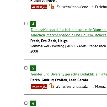
Pithan, Annebell
Zeitschriftenaufsatz
In: Erzieh
4
Dumas/Moissard: "La belle histoire de Blanche-
Märchen, Märchenparodie und Rollenklischees i
Frech, Eva; Zoch, Helga
Sammelwerksbeitrag
Aus: RAAbits Französisch.
2008
5
Gender und Diversity gerechte Didaktik: ein inte
Perko, Gudrun; Czollek, Leah Carola
Zeitschriftenaufsatz
In: Magaz
6