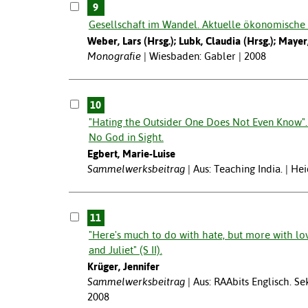
9
Gesellschaft im Wandel. Aktuelle ökonomische
Weber, Lars (Hrsg.); Lubk, Claudia (Hrsg.); Mayer
Monografie
Wiesbaden: Gabler | 2008
10
"Hating the Outsider One Does Not Even Know". C
No God in Sight.
Egbert, Marie-Luise
Sammelwerksbeitrag
Aus: Teaching India. | He
11
"Here's much to do with hate, but more with l
and Juliet" (S II).
Krüger, Jennifer
Sammelwerksbeitrag
Aus: RAAbits Englisch. Se
2008