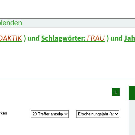
blenden
DAKTIK
)
und
Schlagwörter:
FRAU
)
und
Jah
1
rken