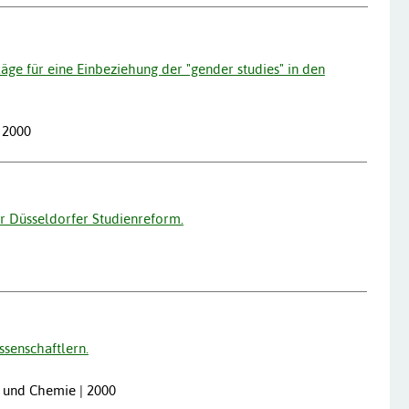
äge für eine Einbeziehung der "gender studies" in den
| 2000
r Düsseldorfer Studienreform.
senschaftlern.
k und Chemie | 2000