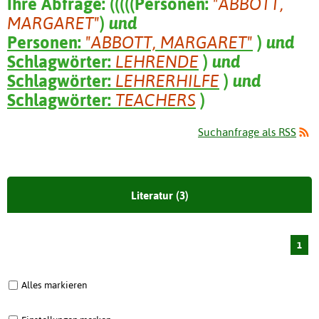
Ihre Abfrage:
(
(
(
(
(
Personen:
"ABBOTT,
MARGARET"
)
und
Personen:
"ABBOTT, MARGARET"
)
und
Schlagwörter:
LEHRENDE
)
und
Schlagwörter:
LEHRERHILFE
)
und
Schlagwörter:
TEACHERS
)
Suchanfrage als RSS
Literatur (3)
1
Alles markieren