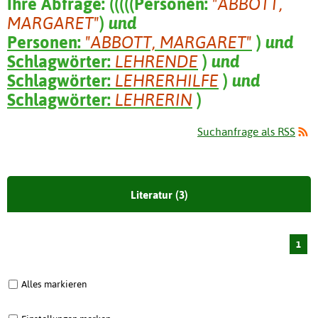
Ihre Abfrage:
(
(
(
(
(
Personen:
"ABBOTT,
MARGARET"
)
und
Personen:
"ABBOTT, MARGARET"
)
und
Schlagwörter:
LEHRENDE
)
und
Schlagwörter:
LEHRERHILFE
)
und
Schlagwörter:
LEHRERIN
)
Suchanfrage als RSS
Literatur (3)
1
Alles markieren