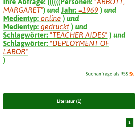
Ihre Abfrage:
(
(
(
(
(
(
Personen:
"ABBOTT,
MARGARET"
)
und
Jahr:
=1969
)
und
Medientyp:
online
)
und
Medientyp:
gedruckt
)
und
Schlagwörter:
"TEACHER AIDES"
)
und
Schlagwörter:
"DEPLOYMENT OF
LABOR"
)
Suchanfrage als RSS
Literatur (1)
1