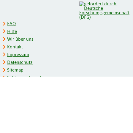
FAQ
Hilfe
Wir über uns
Kontakt
Impressum
Datenschutz
Sitemap
Schlagwortregister
Personenregister
Zeitschriftenliste
Kooperationspartner
Barrierefreiheit
BITV-Feedback
Gebärdensprache
Leichte Sprache