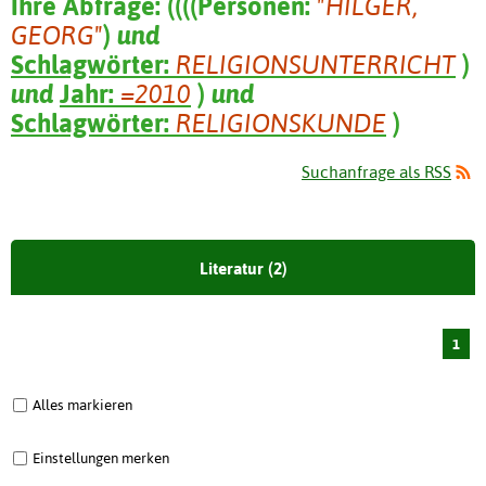
Ihre Abfrage:
(
(
(
(
Personen:
"HILGER,
GEORG"
)
und
Schlagwörter:
RELIGIONSUNTERRICHT
)
und
Jahr:
=2010
)
und
Schlagwörter:
RELIGIONSKUNDE
)
Suchanfrage als RSS
Literatur (2)
1
Alles markieren
Einstellungen merken